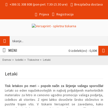
+386 31 308 808 (pon-pet: 7.30-15.30 ure)
Brezplačna dostava
Prijava
Registracija
MENI
0 izdelek(ov) - 0,00€
Domov
Izdelki
Tiskovine
Letaki
Letaki
Tisk letakov po meri – popoln način za širjenje vašega sporočila!
Letaki so eden najučinkovitejših in najbolj priljubljenih marketinških
materialov za hitro in cenovno ugodno promocijo vašega podjetja,
izdelkov ali storitev. Z njimi lahko dosežete široko občinstvo in
pustite trajen vtis. V tiskarni Versaprint se zavedamo, kako