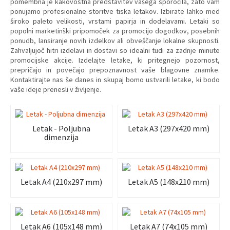
pomembna je kakovostna predstavitev vašega sporočila, zato vam
ponujamo profesionalne storitve tiska letakov. Izbirate lahko med
široko paleto velikosti, vrstami papirja in dodelavami.
Letaki so
popolni marketinški pripomoček za promocijo dogodkov, posebnih
ponudb, lansiranje novih izdelkov ali obveščanje lokalne skupnosti.
Zahvaljujoč hitri izdelavi in dostavi so idealni tudi za zadnje minute
promocijske akcije.
Izdelajte letake, ki pritegnejo pozornost,
prepričajo in povečajo prepoznavnost vaše blagovne znamke.
Kontaktirajte nas še danes in skupaj bomo ustvarili letake, ki bodo
vaše ideje prenesli v življenje.
Letak - Poljubna
Letak A3 (297x420 mm)
dimenzija
Letak A4 (210x297 mm)
Letak A5 (148x210 mm)
Letak A6 (105x148 mm)
Letak A7 (74x105 mm)