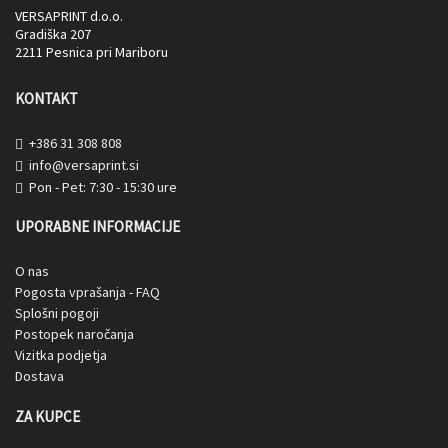
VERSAPRINT d.o.o.
Gradiška 207
2211 Pesnica pri Mariboru
KONTAKT
+386 31 308 808
info@versaprint.si
Pon - Pet: 7:30 - 15:30 ure
UPORABNE INFORMACIJE
O nas
Pogosta vprašanja - FAQ
Splošni pogoji
Postopek naročanja
Vizitka podjetja
Dostava
ZA KUPCE